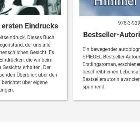
978-3-939
 ersten Eindrucks
Bestseller-Autori
itseindruck. Dieses Buch
egenstand, der uns alle
Ein bewegender autobiog
menschlichen Gesicht. Es
SPIEGEL-Bestseller-Autorin 
Eindrücken, die wir beim
Erstlingsroman, erschiene
 Gesichts erhalten. Der
beschreibt einen Lebensabs
ssenden Überblick über den
Bestsellerautorin avancie
berichtet über eigene
spannend.
hungen.