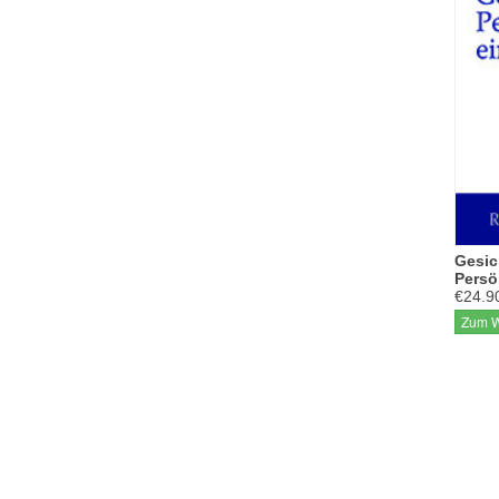
Gesic
Persö
€24.9
Zum W