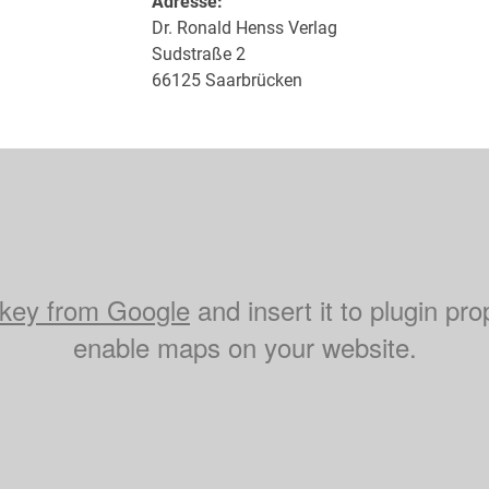
Adresse:
Dr. Ronald Henss Verlag
Sudstraße 2
66125 Saarbrücken
key from Google
and insert it to plugin pro
enable maps on your website.