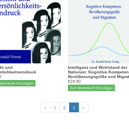
ht und
Intelligenz und Wohlstand der
nlichkeitseindruck
Nationen: Kognitive Kompeten
0
Bevölkerungsgröße und Migra
€24.90
arenkorb hinzufügen
Zum Warenkorb hinzufügen
«
1
2
3
»