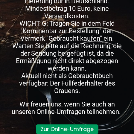
Lieferung nur in Deutschland.
Mindestbetrag 10 Euro, keine
Versandkosten.
WICHTIG: Tragen Sie in dem Feld
"Kommentar zur Bestellung" den
Vermerk "Gebraucht kaufen" ein.
Warten Sie bitte auf die Rechnung, die
der Sendung beigefügt ist, da die
Ermäßigung nicht direkt abgezogen
werden kann.
Aktuell nicht als Gebrauchtbuch
verfügbar: Der Füllfederhalter des
Grauens.
Wir freuen uns, wenn Sie auch an
unseren Online-Umfragen teilnehmen.
Zur Online-Umfrage