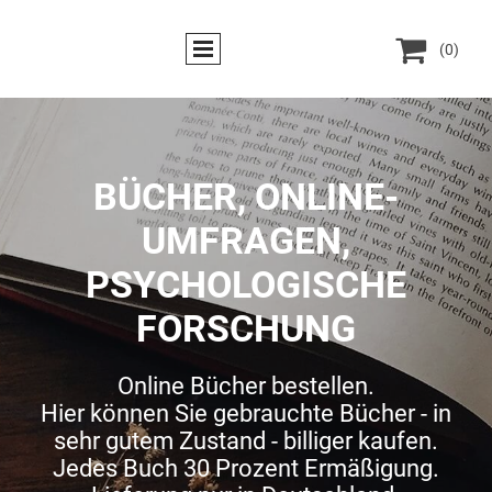

(0)
BÜCHER, ONLINE-
UMFRAGEN,
PSYCHOLOGISCHE
FORSCHUNG
Online Bücher bestellen.
Hier können Sie gebrauchte Bücher - in
sehr gutem Zustand - billiger kaufen.
Jedes Buch 30 Prozent Ermäßigung.