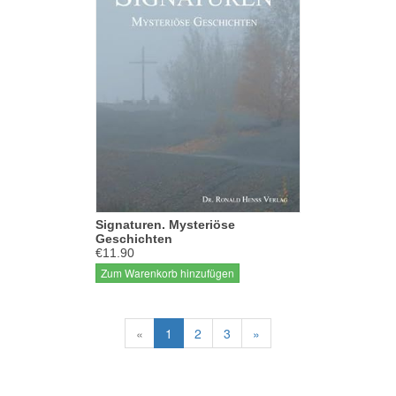
Signaturen. Mysteriöse
Geschichten
€11.90
Zum Warenkorb hinzufügen
«
1
2
3
»